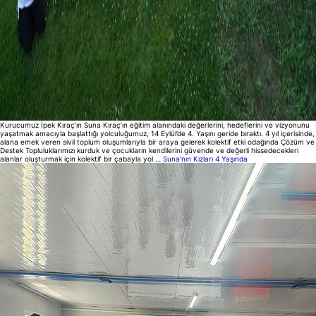
Kurucumuz İpek Kıraç’ın Suna Kıraç’ın eğitim alanındaki değerlerini, hedeflerini ve vizyonunu
yaşatmak amacıyla başlattığı yolculuğumuz, 14 Eylül’de 4. Yaşını geride bıraktı. 4 yıl içerisinde,
alana emek veren sivil toplum oluşumlarıyla bir araya gelerek kolektif etki odağında Çözüm ve
Destek Topluluklarımızı kurduk ve çocukların kendilerini güvende ve değerli hissedecekleri
alanlar oluşturmak için kolektif bir çabayla yol
…
Suna’nın Kızları 4 Yaşında