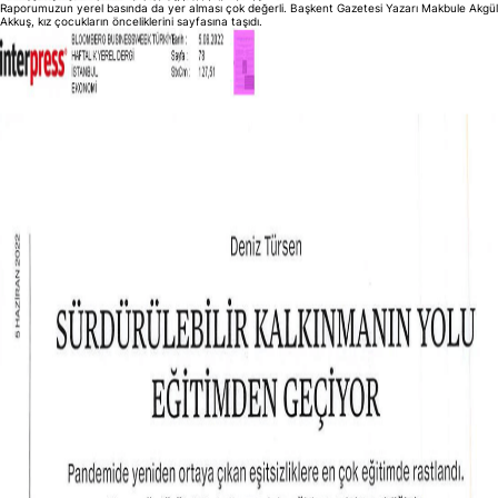
Raporumuzun yerel basında da yer alması çok değerli. Başkent Gazetesi Yazarı Makbule Akgül
Akkuş, kız çocukların önceliklerini sayfasına taşıdı.
Suna’nın Kızları
Anasayfa
Suna’nın Kızları Hakkında