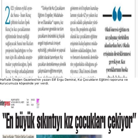
Haftalık Oksijen Gazetesi’nin yazarı Elif Ergu Demiral, Kız Çocukların Eğitimi raporuna ve
kurucumuza köşesinde yer verdi.