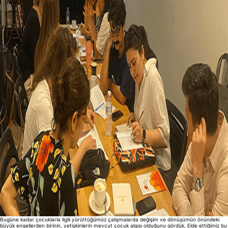
Bugüne kadar çocuklarla ilgili yürüttüğümüz çalışmalarda değişim ve dönüşümün önündeki
büyük engellerden birinin, yetişkinlerin mevcut çocuk algısı olduğunu gördük. Elde ettiğimiz bu