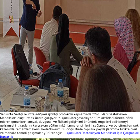
Şanlıurfa Valiliği ile imzaladığımız işbirliği protokolü kapsamında “Çocukları Destekleyen
Mahalleler” oluşturmak üzere çalışıyoruz. Çocukları çevreleyen tüm aktörleri sürece dâhil
ederek çocukların sosyal, duygusal ve fiziksel gelişimleri önündeki engelleri belirlemeyi,
gelişimsel ihtiyaçlarını karşılayan eğitim imkânlarına erişimlerini sağlamayı ve bu süreci en çok
kazanımla tamamlamalarını hedefliyoruz. Bu doğrultuda topluluk paydaşlarımızla birlikte okul
ve mahalle temelli çalışmalar yürüteceğiz.
…
Çocukları Destekleyen Mahalleler için Çalışmaları
Başlattık