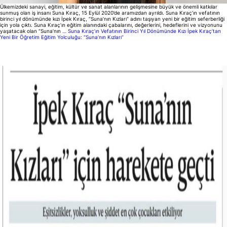
Ülkemizdeki sanayi, eğitim, kültür ve sanat alanlarının gelişmesine büyük ve önemli katkılar
sunmuş olan iş insanı Suna Kıraç, 15 Eylül 2020’de aramızdan ayrıldı. Suna Kıraç’ın vefatının
birinci yıl dönümünde kızı İpek Kıraç, “Suna’nın Kızları” adını taşıyan yeni bir eğitim seferberliği
için yola çıktı. Suna Kıraç’ın eğitim alanındaki çabalarını, değerlerini, hedeflerini ve vizyonunu
yaşatacak olan “Suna’nın
…
Suna Kıraç’ın Vefatının Birinci Yıl Dönümünde Kızı İpek Kıraç’tan
Yeni Bir Öğretim Eğitim Yolculuğu: “Suna’nın Kızları”