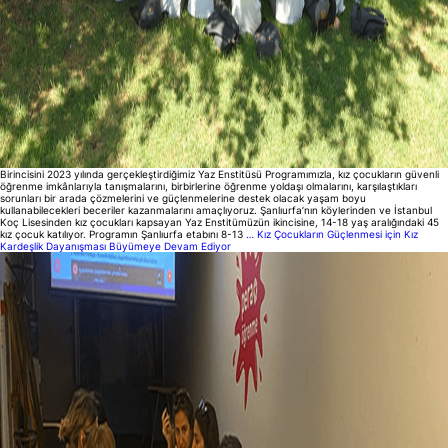
Birincisini 2023 yılında gerçekleştirdiğimiz Yaz Enstitüsü Programımızla, kız çocukların güvenli
öğrenme imkânlarıyla tanışmalarını, birbirlerine öğrenme yoldaşı olmalarını, karşılaştıkları
sorunları bir arada çözmelerini ve güçlenmelerine destek olacak yaşam boyu
kullanabilecekleri beceriler kazanmalarını amaçlıyoruz. Şanlıurfa’nın köylerinden ve İstanbul
Koç Lisesinden kız çocukları kapsayan Yaz Enstitümüzün ikincisine, 14-18 yaş aralığındaki 45
kız çocuk katılıyor. Programın Şanlıurfa etabını 8-13
…
Kız Çocukların Güçlenmesi için Kız
Kardeşlik Dayanışması Büyümeye Devam Ediyor