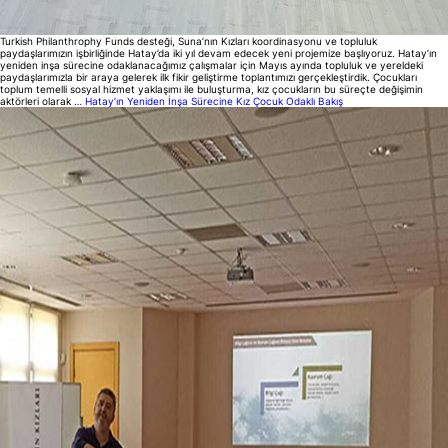
Turkish Philanthrophy Funds desteği, Suna’nın Kızları koordinasyonu ve topluluk
paydaşlarımızın işbirliğinde Hatay’da iki yıl devam edecek yeni projemize başlıyoruz. Hatay’ın
yeniden inşa sürecine odaklanacağımız çalışmalar için Mayıs ayında topluluk ve yereldeki
paydaşlarımızla bir araya gelerek ilk fikir geliştirme toplantımızı gerçekleştirdik. Çocukları
toplum temelli sosyal hizmet yaklaşımı ile buluşturma, kız çocukların bu süreçte değişimin
aktörleri olarak
…
Hatay’ın Yeniden İnşa Sürecine Kız Çocuk Odaklı Bakış