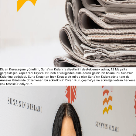
Divan Kuruçeşme yönetimi, Suna’nın Kızları faaliyetlerini desteklemek adına, 12 Mayıs’ta
gerçekleşen Yapı Kredi Crystal Brunch etkinliğinden elde edilen gelirin bir bölümünü Suna’nın
Kızları’na bağışladı. Suna Kıraç’tan İpek Kıraç’a bir miras olan Suna’nın Kızları adına tam da
Anneler Günü’nde düzenlenen bu etkinlik için Divan Kuruçeşme’ye ve etkinliğe katılan herkese
çok teşekkür ediyoruz.