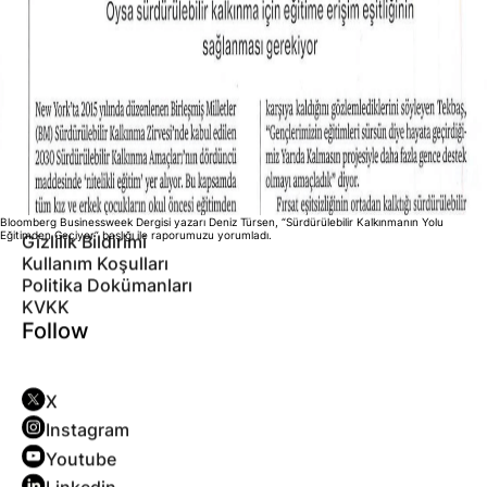
Topluluklar
Programlar
Uygulama Sahaları
Araştırma ve Yayınlar
Sözlüğümüz
Haberler
İletişim
Legal
Bloomberg Businessweek Dergisi yazarı Deniz Türsen, “Sürdürülebilir Kalkınmanın Yolu
Eğitimden Geçiyor” başlığı ile raporumuzu yorumladı.
Gizlilik Bildirimi
Kullanım Koşulları
Politika Dokümanları
KVKK
Follow
X
Instagram
Youtube