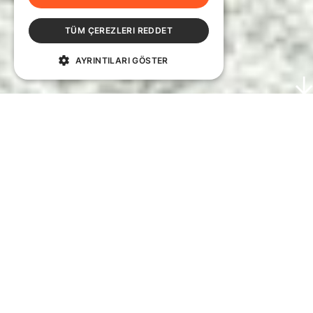
TÜM ÇEREZLERI REDDET
AYRINTILARI GÖSTER
Neden ekolojik
sistemler
yaklaşımını
benimsiyoruz?
Ekolojik sistemler yaklaşımı, çocukların
potansiyellerine erişebilmeleri için kişiler, kurumlar,