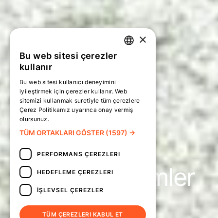
×
Bu web sitesi çerezler
TURKISH
kullanır
ENGLISH
Bu web sitesi kullanıcı deneyimini
iyileştirmek için çerezler kullanır. Web
sitemizi kullanmak suretiyle tüm çerezlere
Çerez Politikamız uyarınca onay vermiş
olursunuz.
Daha fazlasını oku
TÜM ORTAKLARI GÖSTER
(1597) →
SÖZLÜĞÜMÜZ
PERFORMANS ÇEREZLERI
Ekolojik Sistemler
HEDEFLEME ÇEREZLERI
İŞLEVSEL ÇEREZLER
Yaklaşımı
TÜM ÇEREZLERI KABUL ET