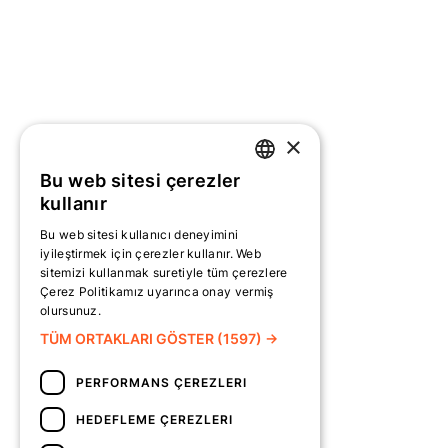
×
Bu web sitesi çerezler
TURKISH
kullanır
ENGLISH
Bu web sitesi kullanıcı deneyimini
iyileştirmek için çerezler kullanır. Web
sitemizi kullanmak suretiyle tüm çerezlere
Çerez Politikamız uyarınca onay vermiş
olursunuz.
Daha fazlasını oku
TÜM ORTAKLARI GÖSTER
(1597) →
PERFORMANS ÇEREZLERI
HEDEFLEME ÇEREZLERI