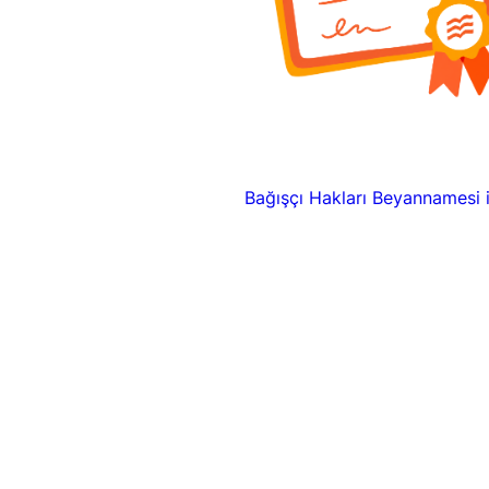
Bağışçı Hakları Beyannamesi 
Suna’nın Kızları
Legal
Anasayfa
Gizlilik Bildirimi